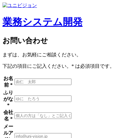
業務システム開発
お問い合わせ
まずは、お気軽にご相談ください。
下記の項目にご記入ください。
*
は必須項目です。
お名
前
*
ふり
がな
*
会社
名
*
メー
ルア