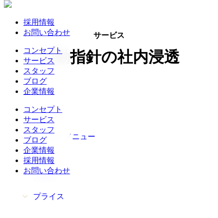
採用情報
お問い合わせ
サービス
コンセプト
行動指針の社内浸透
サービス
スタッフ
ブログ
企業情報
コンセプト
特長
サービス
スタッフ
サービスメニュー
ブログ
企業情報
対象
採用情報
お問い合わせ
実績例
プライス